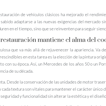
estauración de vehículos clásicos ha mejorado el rendimie
ido adaptarse a las nuevas exigencias del mercado sin pe
ren en el tiempo, sino que se reinventen para seguir siend
 restauración mantiene el alma del co
culosa que va más allá de rejuvenecer la apariencia. Va d
cindibles en esta tarea es la elección de la pintura origina
uto con su época. Así, un Mercedes de los años 50 o un Pors
encia de su década.
enta. Desde la conservación de las unidades de motor trase
y cada textura son vitales para mantener el carácter único
eguridad y funcionalidad sin alterar la estética y el diseño