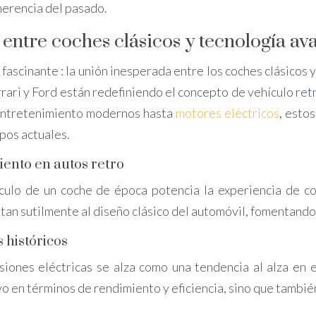
herencia del pasado.
 entre coches clásicos y tecnología a
ascinante : la unión inesperada entre los coches clásicos y
ri y Ford están redefiniendo el concepto de vehículo ret
entretenimiento modernos hasta
motores eléctricos
, esto
pos actuales.
iento en autos retro
áculo de un coche de época potencia la experiencia de co
ptan sutilmente al diseño clásico del automóvil, fomentando
 históricos
siones eléctricas se alza como una tendencia al alza en e
vo en términos de rendimiento y eficiencia, sino que tambié